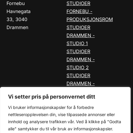
Fornebu
STUDIOER
Havnegata
FORNEBU -
33, 3040
PRODUKSJONSROM
Drammen
STUDIOER
DRAMMEN -
STUDIO 1
STUDIOER
DRAMMEN -
STUDIO 2
STUDIOER
DRAMMEN -
STUDIO 33
Vi setter pris på personvernet ditt
Vi bruker informasjonskapsler for å forbedre
nettleseropplevelsen din, vise tilpassede annonser eller
© 2026 Gateway Studios™ |
Personvernerklæring
innhold og analysere trafikken vår. Ved å klikke på "Godta
alle" samtykker du til vår bruk av informasjonskapsler.