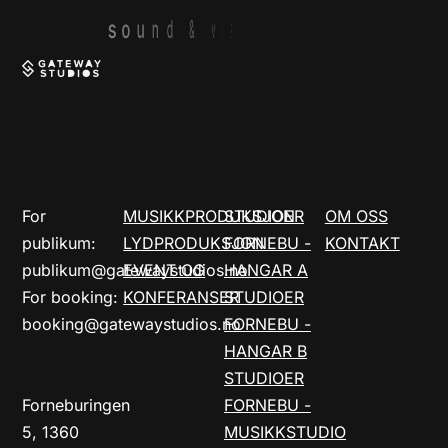
s
o
u
n
d
&
v
i
s
For
MUSIKKPRODUKSJON
STUDIOER
OM OSS
publikum:
LYDPRODUKSJON
FORNEBU -
KONTAKT
publikum@gatewaystudios.no
EVENT OG
HANGAR A
For booking:
KONFERANSER
STUDIOER
booking@gatewaystudios.no
FORNEBU -
HANGAR B
STUDIOER
Forneburingen
FORNEBU -
5, 1360
MUSIKKSTUDIO